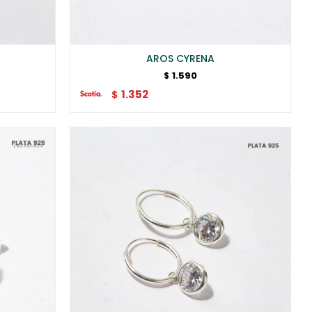
AROS CYRENA
1.590
$
1.352
$