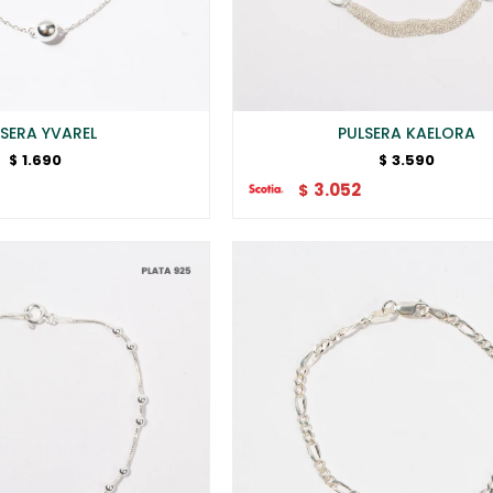
SERA YVAREL
PULSERA KAELORA
1.690
3.590
$
$
3.052
$