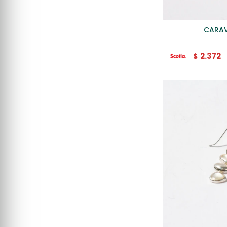
CARAV
2.372
$