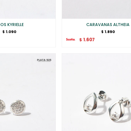
OS KYRIELLE
CARAVANAS ALTHEIA
1.090
1.890
$
$
1.607
$