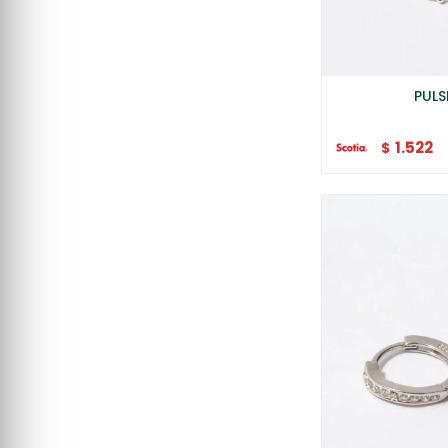
PULS
1.522
$