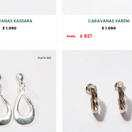
ANAS KASSARA
CARAVANAS XARENI
1.090
1.090
$
$
927
$