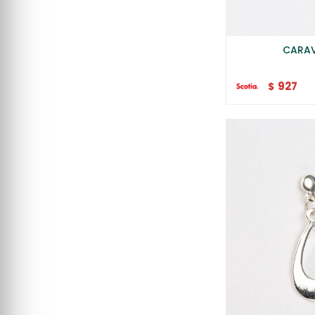
CARAV
927
$