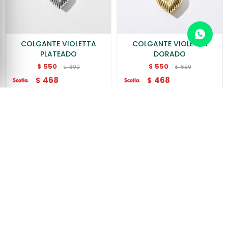
COLGANTE VIOLETTA
COLGANTE VIOLETTA
PLATEADO
DORADO
550
550
$
$
690
690
$
$
468
468
$
$
COLGANTE KADENSE
COLGANTE KADITA
710
790