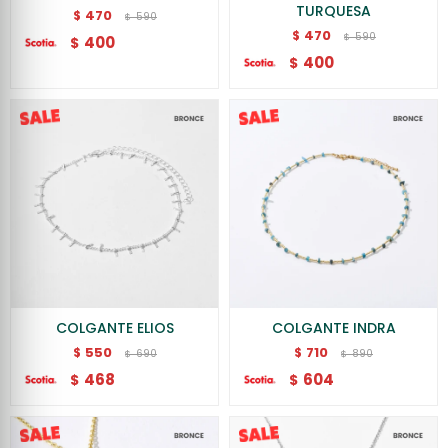
TURQUESA
470
$
590
$
470
$
590
$
400
$
400
$
COLGANTE ELIOS
COLGANTE INDRA
550
710
$
$
690
890
$
$
468
604
$
$