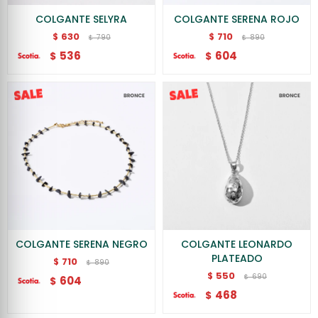
COLGANTE SELYRA
COLGANTE SERENA ROJO
630
710
$
$
790
890
$
$
536
604
$
$
COLGANTE SERENA NEGRO
COLGANTE LEONARDO
PLATEADO
710
$
890
$
550
$
690
$
604
$
468
$