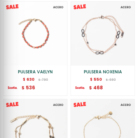
PULSERA VAELYN
PULSERA NOXENIA
630
550
$
$
790
690
$
$
536
468
$
$