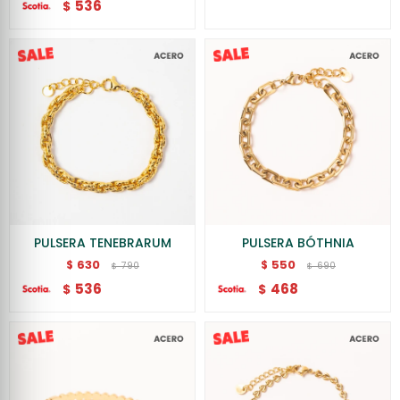
536
$
PULSERA TENEBRARUM
PULSERA BÓTHNIA
630
550
$
$
790
690
$
$
536
468
$
$