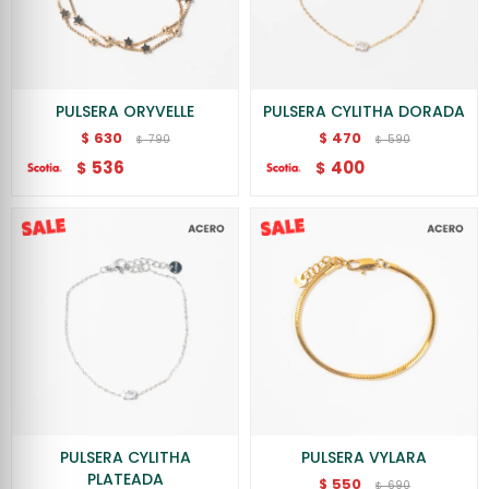
PULSERA ORYVELLE
PULSERA CYLITHA DORADA
630
470
$
$
790
590
$
$
536
400
$
$
PULSERA CYLITHA
PULSERA VYLARA
PLATEADA
550
$
690
$