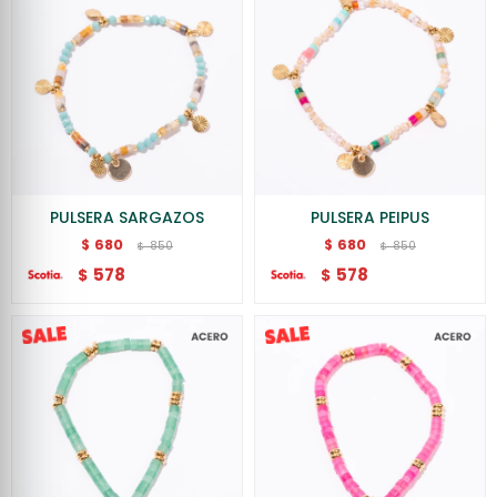
PULSERA SARGAZOS
PULSERA PEIPUS
680
680
$
$
850
850
$
$
578
578
$
$