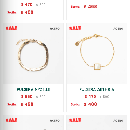
470
$
590
$
468
$
400
$
PULSERA NYZELLE
PULSERA AETHRIA
550
470
$
$
690
590
$
$
468
400
$
$