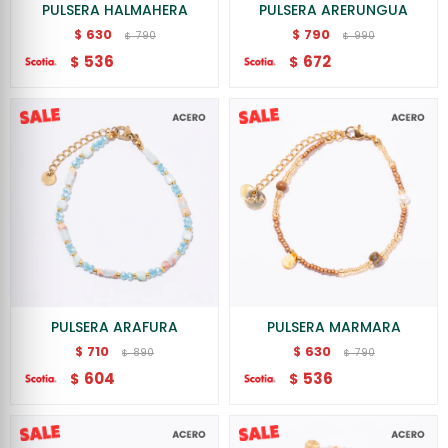
PULSERA HALMAHERA
PULSERA ARERUNGUA
630
790
$
$
790
990
$
$
536
672
$
$
PULSERA ARAFURA
PULSERA MARMARA
710
630
$
$
890
790
$
$
604
536
$
$