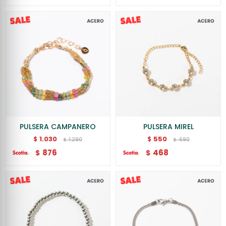
PULSERA CAMPANERO
PULSERA MIREL
1.030
550
$
$
1.290
690
$
$
876
468
$
$