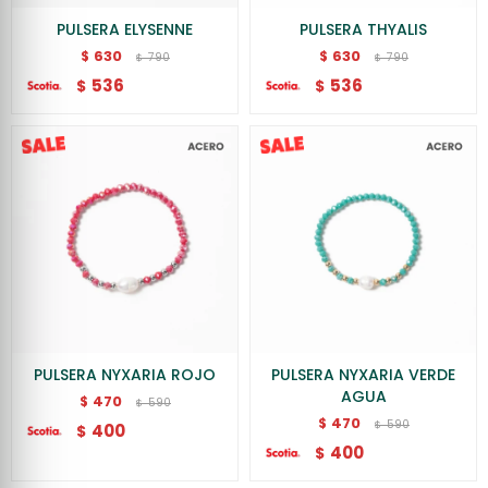
PULSERA ELYSENNE
PULSERA THYALIS
630
630
$
$
790
790
$
$
536
536
$
$
PULSERA NYXARIA ROJO
PULSERA NYXARIA VERDE
AGUA
470
$
590
$
470
$
590
$
400
$
400
$