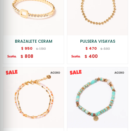
BRAZALETE CERAM
PULSERA VISAYAS
950
470
$
$
1.190
590
$
$
808
400
$
$