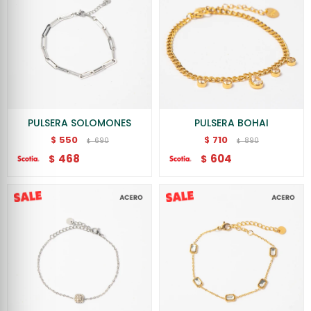
PULSERA SOLOMONES
PULSERA BOHAI
550
710
$
$
690
890
$
$
468
604
$
$