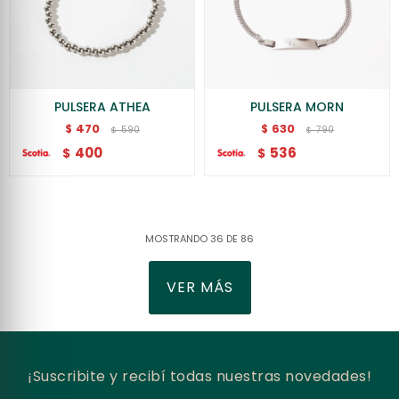
PULSERA ATHEA
PULSERA MORN
470
630
$
$
590
790
$
$
400
536
$
$
MOSTRANDO
36
DE
86
VER MÁS
¡Suscribite y recibí todas nuestras novedades!