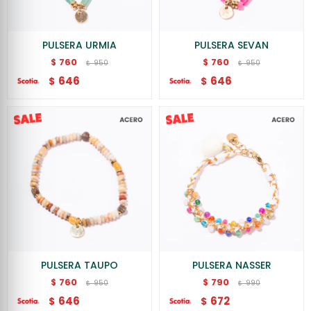
PULSERA URMIA
PULSERA SEVAN
760
760
$
$
950
950
$
$
646
646
$
$
PULSERA TAUPO
PULSERA NASSER
760
790
$
$
950
990
$
$
646
672
$
$