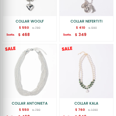
COLLAR WOOLF
COLLAR NEFERTITI
550
410
$
$
790
590
$
$
468
349
$
$
COLLAR ANTONIETA
COLLAR KALA
550
760
$
$
790
1.090
$
$