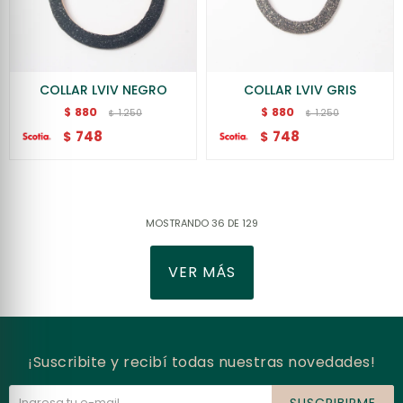
COLLAR LVIV NEGRO
COLLAR LVIV GRIS
880
880
$
$
1.250
1.250
$
$
748
748
$
$
MOSTRANDO
36
DE
129
VER MÁS
¡Suscribite y recibí todas nuestras novedades!