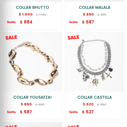
COLLAR BHUTTO
COLLAR MALALA
1.040
690
$
$
1.490
990
$
$
884
587
$
$
COLLAR YOUSAFZAI
COLLAR CASTILLA
690
620
$
$
990
890
$
$
587
527
$
$