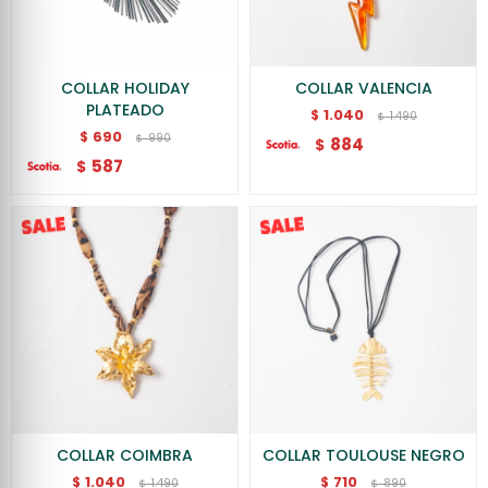
COLLAR HOLIDAY
COLLAR VALENCIA
PLATEADO
1.040
$
1.490
$
690
$
990
$
884
$
587
$
COLLAR COIMBRA
COLLAR TOULOUSE NEGRO
1.040
710
$
$
1.490
890
$
$