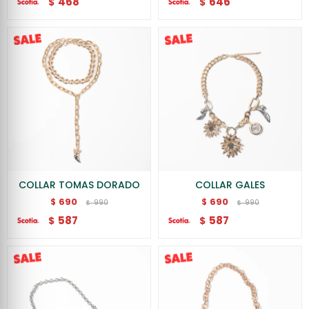
468
646
$
$
COLLAR TOMAS DORADO
COLLAR GALES
690
690
$
$
990
990
$
$
587
587
$
$