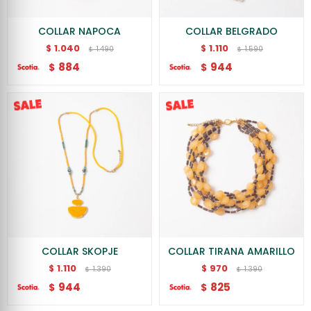
COLLAR NAPOCA
COLLAR BELGRADO
1.040
1.110
$
$
1.490
1.590
$
$
884
944
$
$
COLLAR SKOPJE
COLLAR TIRANA AMARILLO
1.110
970
$
$
1.390
1.390
$
$
944
825
$
$