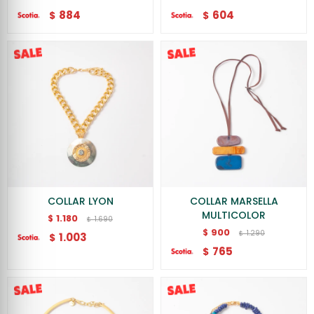
884
604
$
$
COLLAR LYON
COLLAR MARSELLA
MULTICOLOR
1.180
$
1.690
$
900
$
1.290
$
1.003
$
765
$