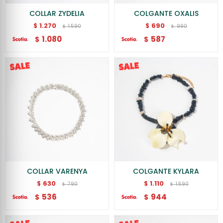
COLLAR ZYDELIA
COLGANTE OXALIS
1.270
690
$
$
1.590
990
$
$
1.080
587
$
$
COLLAR VARENYA
COLGANTE KYLARA
630
1.110
$
$
790
1.590
$
$
536
944
$
$