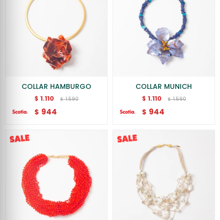
COLLAR HAMBURGO
COLLAR MUNICH
1.110
1.110
$
$
1.590
1.590
$
$
944
944
$
$