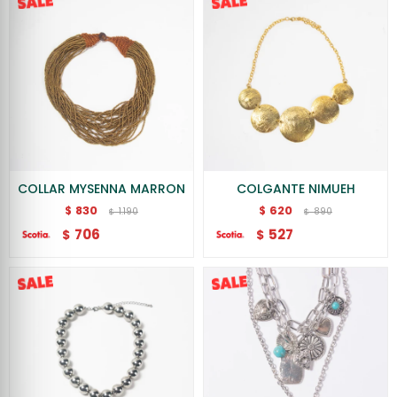
COLLAR MYSENNA MARRON
COLGANTE NIMUEH
830
620
$
$
1.190
890
$
$
706
527
$
$