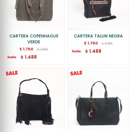
CARTERA COPENHAGUE
CARTERA TALLIN NEGRA
VERDE
1.750
$
2.190
$
1.750
$
2.190
$
1.488
$
1.488
$