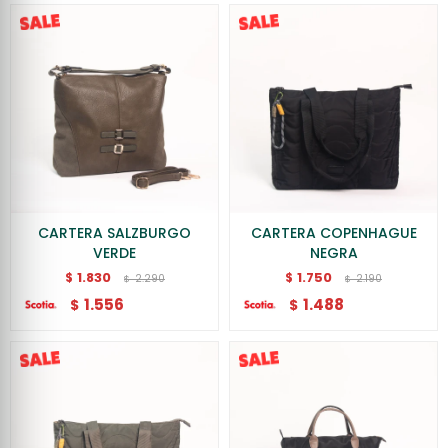
CARTERA SALZBURGO
CARTERA COPENHAGUE
VERDE
NEGRA
1.830
1.750
$
$
2.290
2.190
$
$
1.556
1.488
$
$