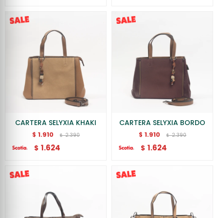
CARTERA SELYXIA KHAKI
CARTERA SELYXIA BORDO
1.910
1.910
$
$
2.390
2.390
$
$
1.624
1.624
$
$