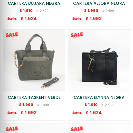
CARTERA BUJARA NEGRA
CARTERA AELORA NEGRA
1.910
1.990
$
$
2.390
2.490
$
$
1.624
1.692
$
$
CARTERA TASKENT VERDE
CARTERA ELYNNA NEGRA
1.990
1.910
$
$
2.490
2.390
$
$
1.692
1.624
$
$