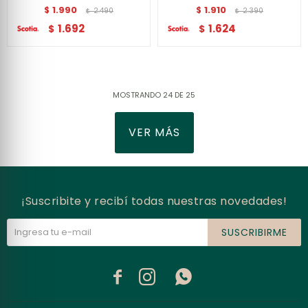
1.990
1.910
$
$
2.490
2.390
$
$
1.692
1.624
$
$
MOSTRANDO
24
DE
25
VER MÁS
¡Suscribite y recibí todas nuestras novedades!
SUSCRIBIRME


