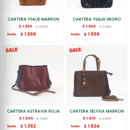
CARTERA YSALIE MARRON
CARTERA YSALIE NEGRO
1.830
1.830
$
$
2.290
2.290
$
$
1.556
1.556
$
$
CARTERA ASTRAVIA ROJA
CARTERA SELYXIA MARRON
1.590
1.910
$
$
1.990
2.390
$
$
1.352
1.624
$
$