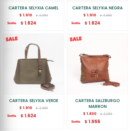
CARTERA SELYXIA CAMEL
CARTERA SELYXIA NEGRA
1.910
1.910
$
$
2.390
2.390
$
$
1.624
1.624
$
$
CARTERA SELYXIA VERDE
CARTERA SALZBURGO
MARRON
1.910
$
2.390
$
1.830
$
2.290
$
1.624
$
1.556
$