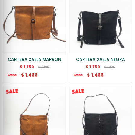
CARTERA XAELA MARRON
CARTERA XAELA NEGRA
1.750
1.750
$
$
2.190
2.190
$
$
1.488
1.488
$
$