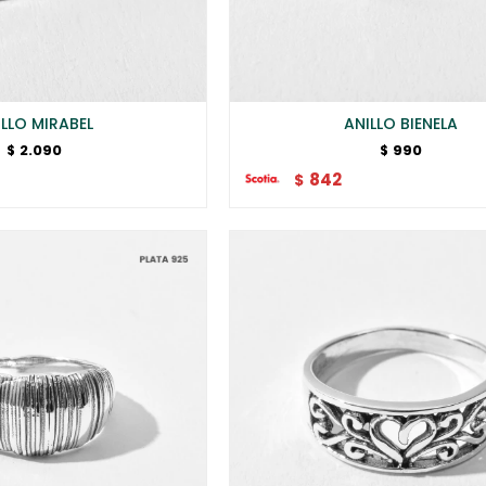
ILLO MIRABEL
ANILLO BIENELA
2.090
990
$
$
842
$