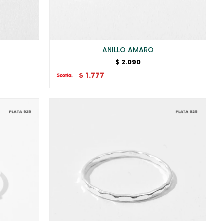
ANILLO AMARO
2.090
$
1.777
$