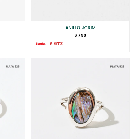
ANILLO JORIM
790
$
672
$