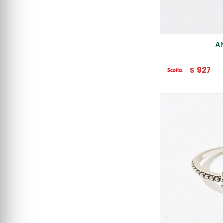
AN
927
$