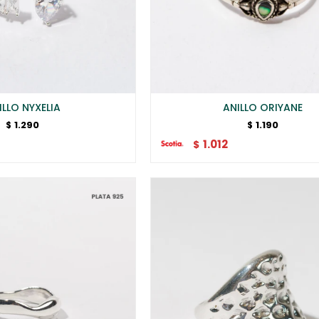
ILLO NYXELIA
ANILLO ORIYANE
1.290
1.190
$
$
1.012
$