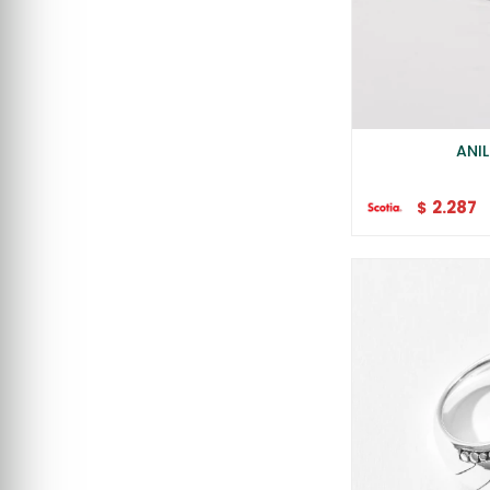
ANI
2.287
$