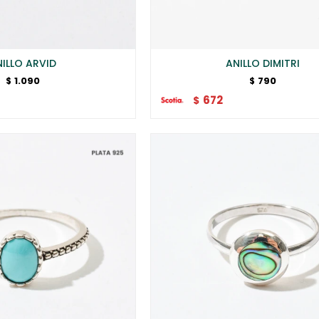
ILLO ARVID
ANILLO DIMITRI
1.090
790
$
$
672
$