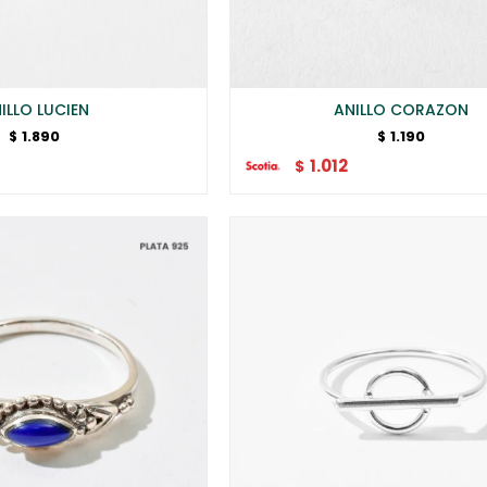
ILLO LUCIEN
ANILLO CORAZON
1.890
1.190
$
$
1.012
$