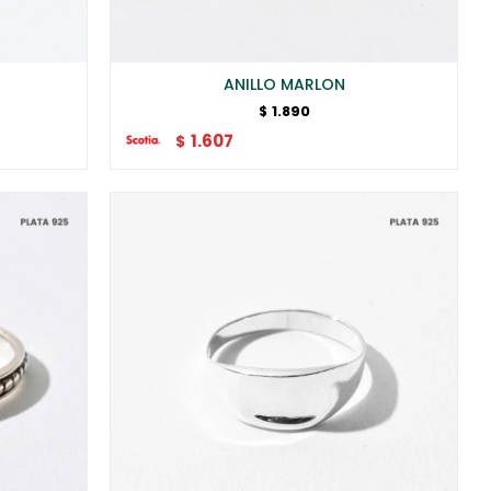
ANILLO MARLON
1.890
$
1.607
$