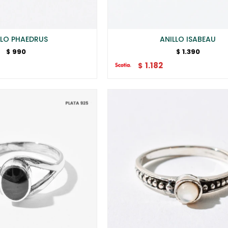
LLO PHAEDRUS
ANILLO ISABEAU
990
1.390
$
$
1.182
$