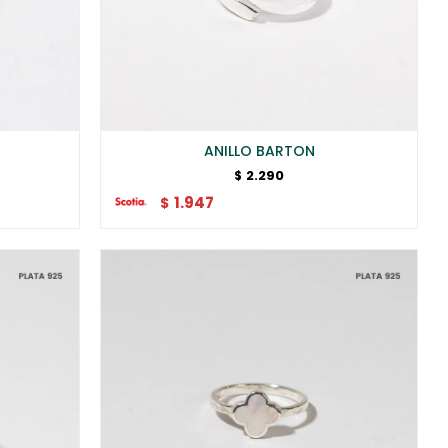
ANILLO BARTON
2.290
$
1.947
$