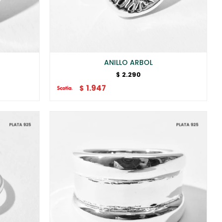
ANILLO ARBOL
2.290
$
1.947
$