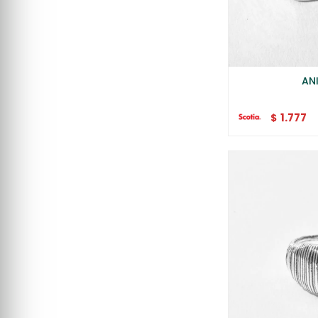
AN
1.777
$