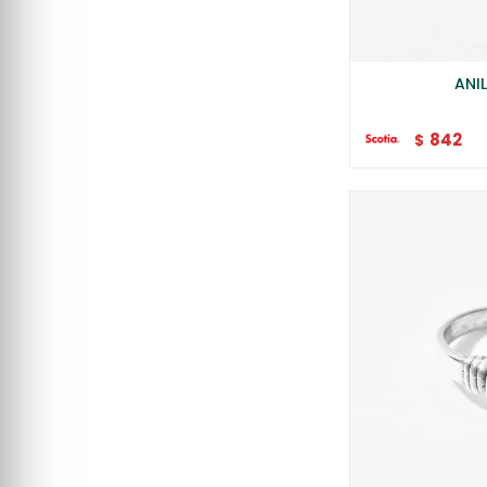
ANI
842
$