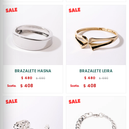
BRAZALETE HASNA
BRAZALETE LEIRA
480
480
$
$
690
690
$
$
408
408
$
$