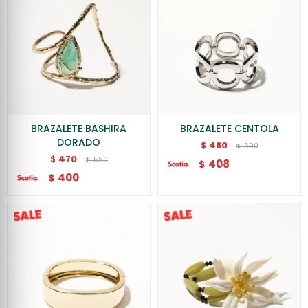
BRAZALETE BASHIRA
BRAZALETE CENTOLA
DORADO
480
$
690
$
470
$
590
$
408
$
400
$