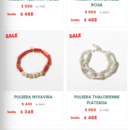
ROSA
550
$
790
$
550
$
690
$
468
$
468
$
PULSERA NYXAVIRA
PULSERA THALORIENNE
PLATEADA
410
$
590
$
550
$
790
$
349
$
468
$