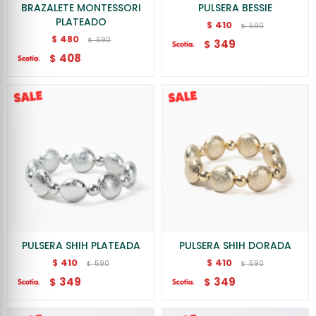
BRAZALETE MONTESSORI
PULSERA BESSIE
PLATEADO
410
$
590
$
480
$
690
$
349
$
408
$
PULSERA SHIH PLATEADA
PULSERA SHIH DORADA
410
410
$
$
590
590
$
$
349
349
$
$