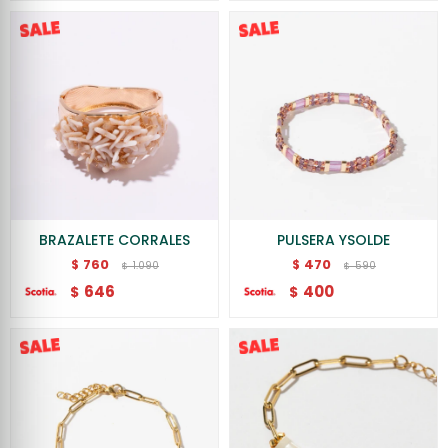
BRAZALETE CORRALES
PULSERA YSOLDE
760
470
$
$
1.090
590
$
$
646
400
$
$