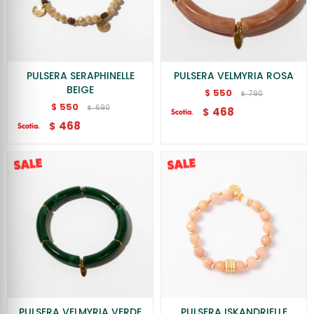
PULSERA SERAPHINELLE
PULSERA VELMYRIA ROSA
BEIGE
550
$
790
$
550
$
690
$
468
$
468
$
PULSERA VELMYRIA VERDE
PULSERA ISKANDRIELLE