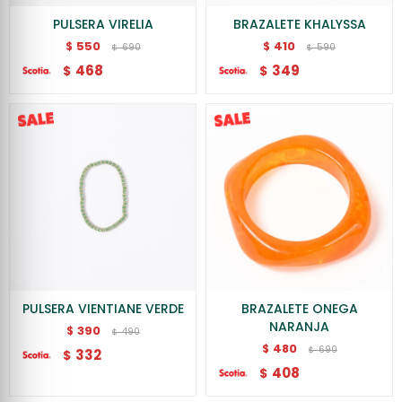
PULSERA VIRELIA
BRAZALETE KHALYSSA
550
410
$
$
690
590
$
$
468
349
$
$
PULSERA VIENTIANE VERDE
BRAZALETE ONEGA
NARANJA
390
$
490
$
480
$
690
$
332
$
408
$