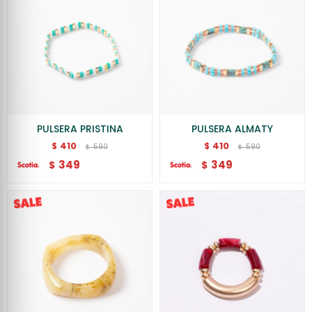
PULSERA PRISTINA
PULSERA ALMATY
410
410
$
$
590
590
$
$
349
349
$
$