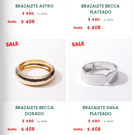
BRAZALETE ASTRO
BRAZALETE BECCA
PLATEADO
480
$
690
$
480
$
690
$
408
$
408
$
BRAZALETE BECCA
BRAZALETE DAILA
DORADO
PLATEADO
480
480
$
$
690
690
$
$
408
408
$
$