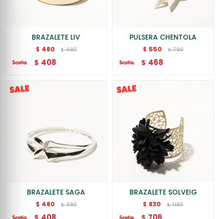
BRAZALETE LIV
PULSERA CHENTOLA
480
550
$
$
690
790
$
$
408
468
$
$
BRAZALETE SAGA
BRAZALETE SOLVEIG
480
830
$
$
690
1.190
$
$
408
706
$
$