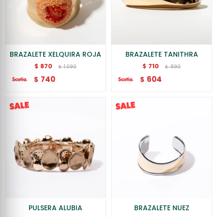
BRAZALETE XELQUIRA ROJA
BRAZALETE TANITHRA
870
710
$
$
1.090
890
$
$
740
604
$
$
PULSERA ALUBIA
BRAZALETE NUEZ