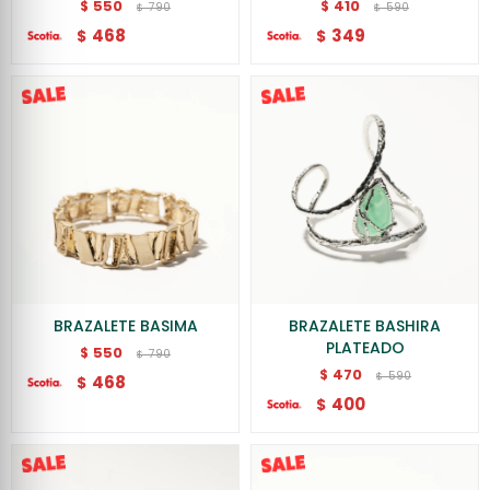
550
410
$
$
790
590
$
$
468
349
$
$
BRAZALETE BASIMA
BRAZALETE BASHIRA
PLATEADO
550
$
790
$
470
$
590
$
468
$
400
$