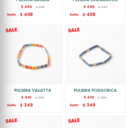
480
480
$
$
690
690
$
$
408
408
$
$
PULSERA VALLETTA
PULSERA PODGORICA
410
410
$
$
590
590
$
$
349
349
$
$