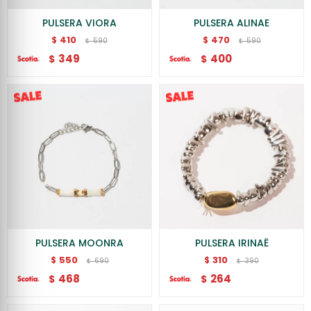
PULSERA VIORA
PULSERA ALINAE
410
470
$
$
590
590
$
$
349
400
$
$
PULSERA MOONRA
PULSERA IRINAË
550
310
$
$
690
390
$
$
468
264
$
$