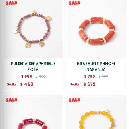
PULSERA SERAPHINELLE
BRAZALETE PHNOM
ROSA
NARANJA
550
790
$
$
690
990
$
$
468
672
$
$