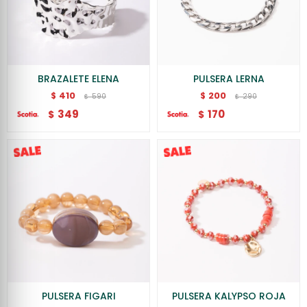
BRAZALETE ELENA
PULSERA LERNA
410
200
$
$
590
290
$
$
349
170
$
$
PULSERA FIGARI
PULSERA KALYPSO ROJA