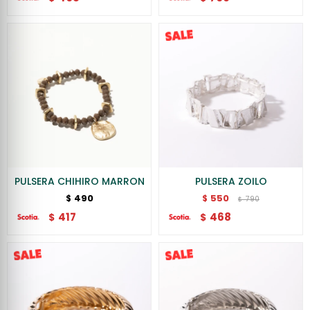
PULSERA CHIHIRO MARRON
PULSERA ZOILO
490
550
$
$
790
$
417
468
$
$