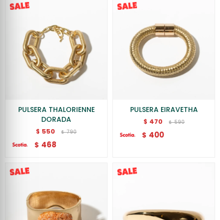
PULSERA THALORIENNE
PULSERA EIRAVETHA
DORADA
470
$
590
$
550
$
790
$
400
$
468
$