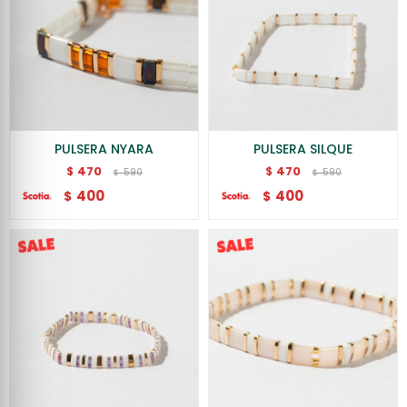
PULSERA NYARA
PULSERA SILQUE
470
470
$
$
590
590
$
$
400
400
$
$