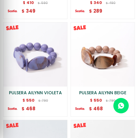
410
340
$
$
590
490
$
$
349
289
$
$
PULSERA AILYNN VIOLETA
PULSERA AILYNN BEIGE
550
550
$
$
790
790
$
$
468
468
$
$