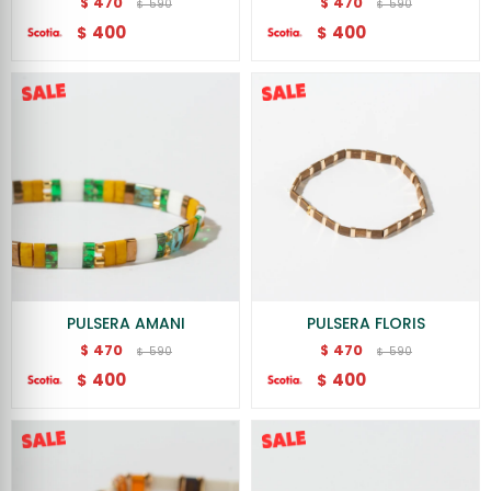
470
470
$
$
590
590
$
$
400
400
$
$
PULSERA AMANI
PULSERA FLORIS
470
470
$
$
590
590
$
$
400
400
$
$