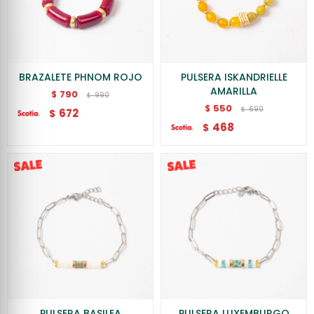
BRAZALETE PHNOM ROJO
PULSERA ISKANDRIELLE
AMARILLA
790
$
990
$
550
$
690
$
672
$
468
$
PULSERA BASILEA
PULSERA LUXEMBURGO