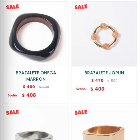
BRAZALETE ONEGA
BRAZALETE JOPLIN
MARRON
470
$
590
$
480
$
690
$
400
$
408
$