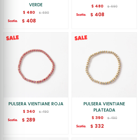
VERDE
480
$
690
$
480
$
690
$
408
$
408
$
PULSERA VIENTIANE ROJA
PULSERA VIENTIANE
PLATEADA
340
$
490
$
390
$
490
$
289
$
332
$