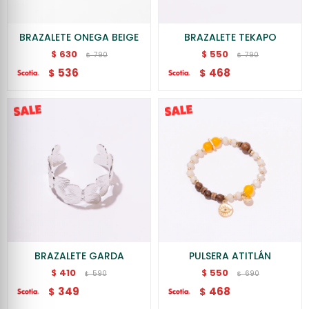
BRAZALETE ONEGA BEIGE
BRAZALETE TEKAPO
630
550
$
$
790
790
$
$
536
468
$
$
BRAZALETE GARDA
PULSERA ATITLÁN
410
550
$
$
590
690
$
$
349
468
$
$