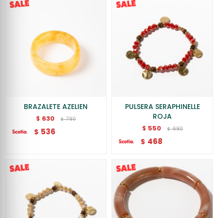
BRAZALETE AZELIEN
PULSERA SERAPHINELLE
ROJA
630
$
790
$
550
$
690
$
536
$
468
$