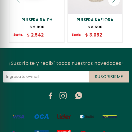
PULSERA RALPH
PULSERA KAELORA
2.990
3.590
$
$
2.542
3.052
$
$
¡Suscribite y recibí todas nuestras novedades!
SUSCRIBIRME


