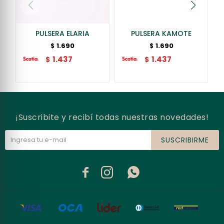
PULSERA ELARIA
PULSERA KAMOTE
1.690
1.690
$
$
1.437
1.437
$
$
¡Suscribite y recibí todas nuestras novedades!
SUSCRIBIRME


