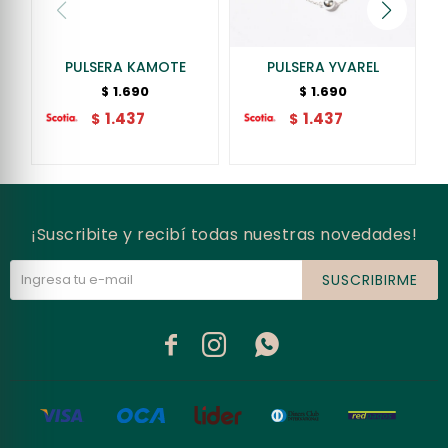
PULSERA KAMOTE
PULSERA YVAREL
1.690
1.690
$
$
1.437
1.437
$
$
¡Suscribite y recibí todas nuestras novedades!
SUSCRIBIRME


