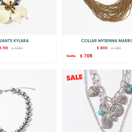
GANTE KYLARA
COLLAR MYSENNA MARR
1.110
830
$
1.590
1.190
$
$
706
$