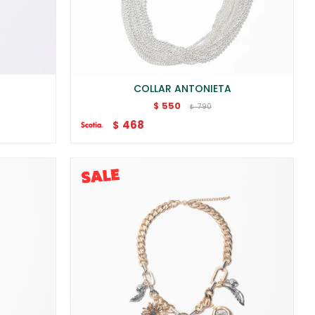
COLLAR ANTONIETA
550
$
790
$
468
$