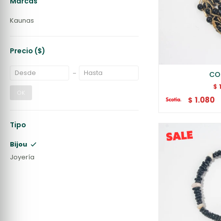
Marcas
Kaunas
Precio
($)
COL
$
OK
1.080
$
Tipo
Bijou
Joyería