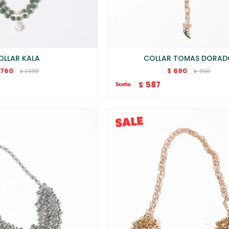
OLLAR KALA
COLLAR TOMAS DORA
760
690
$
1.090
990
$
$
587
$