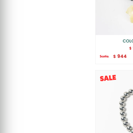
COL
$
944
$