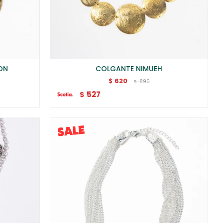
ON
COLGANTE NIMUEH
620
$
890
$
527
$