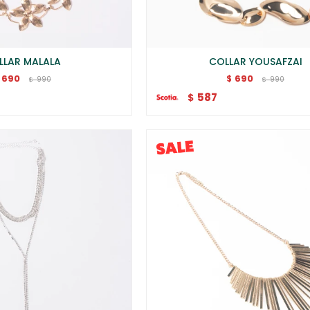
LLAR MALALA
COLLAR YOUSAFZAI
690
690
$
990
990
$
$
587
$