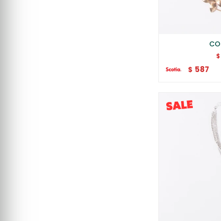
CO
$
587
$