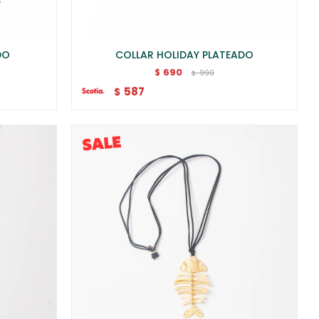
DO
COLLAR HOLIDAY PLATEADO
690
$
990
$
587
$