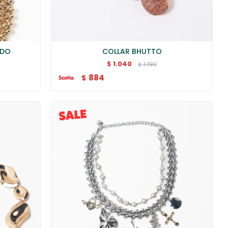
ADO
COLLAR BHUTTO
1.040
$
1.490
$
884
$