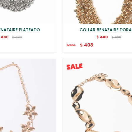
ENAZAIRE PLATEADO
COLLAR BENAZAIRE DOR
480
480
$
690
690
$
$
408
$