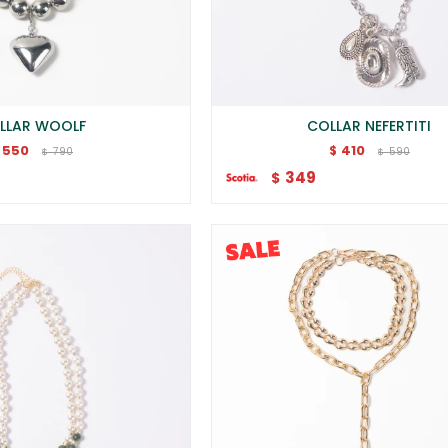
LLAR WOOLF
COLLAR NEFERTITI
550
410
$
790
590
$
$
349
$