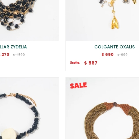
LAR ZYDELIA
COLGANTE OXALIS
1.270
690
$
1.590
990
$
$
587
$