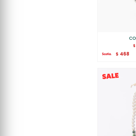
CO
$
468
$