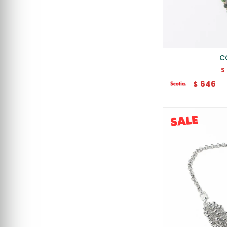
C
$
646
$