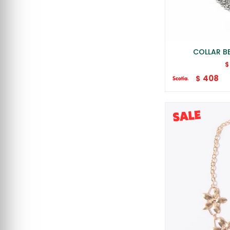
COLLAR B
$
408
$