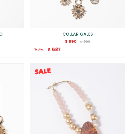
DO
COLLAR GALES
690
$
990
$
587
$