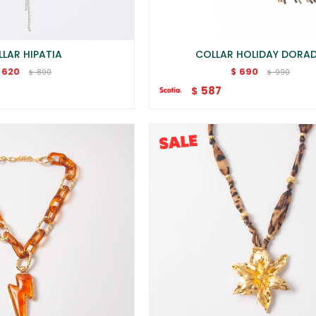
LAR HIPATIA
COLLAR HOLIDAY DORA
620
690
$
890
990
$
$
587
$