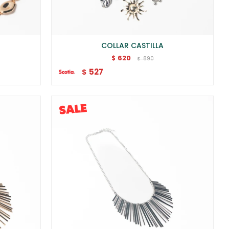
COLLAR CASTILLA
620
$
890
$
527
$