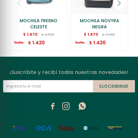
MOCHILA FRESNO
MOCHILA NOVYRA
CELESTE
NEGRA
1.670
1.670
$
$
2.090
2.090
$
$
1.420
1.420
$
$
¡Suscribite y recibí todas nuestras novedades!
SUSCRIBIRME


