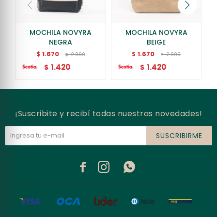
MOCHILA NOVYRA
MOCHILA NOVYRA
NEGRA
BEIGE
1.670
1.670
$
$
2.090
2.090
$
$
1.420
1.420
$
$
¡Suscribite y recibí todas nuestras novedades!
SUSCRIBIRME


