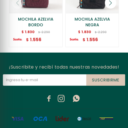
MOCHILA AZELVIA
MOCHILA AZELVIA
BORDO
NEGRA
1.830
1.830
$
$
2.290
2.290
$
$
1.556
1.556
$
$
¡Suscribite y recibí todas nuestras novedades!
SUSCRIBIRME


