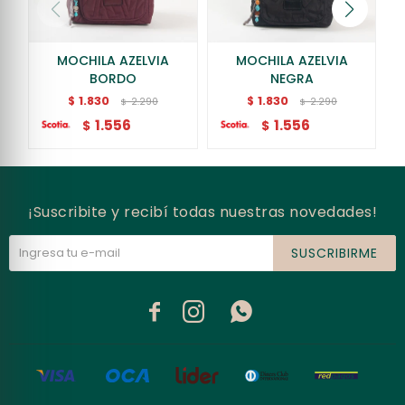
MOCHILA AZELVIA
MOCHILA AZELVIA
BORDO
NEGRA
1.830
1.830
$
$
2.290
2.290
$
$
1.556
1.556
$
$
¡Suscribite y recibí todas nuestras novedades!
SUSCRIBIRME


