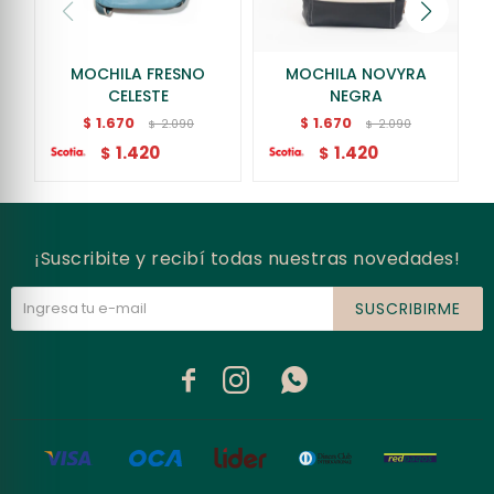
MOCHILA FRESNO
MOCHILA NOVYRA
CELESTE
NEGRA
1.670
1.670
$
$
2.090
2.090
$
$
1.420
1.420
$
$
¡Suscribite y recibí todas nuestras novedades!
SUSCRIBIRME


