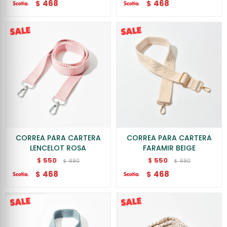
468
468
$
$
CORREA PARA CARTERA
CORREA PARA CARTERA
LENCELOT ROSA
FARAMIR BEIGE
550
550
$
$
690
690
$
$
468
468
$
$