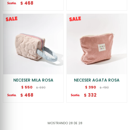
468
$
NECESER MILA ROSA
NECESER AGATA ROSA
550
390
$
$
690
490
$
$
468
332
$
$
MOSTRANDO
28
DE
28