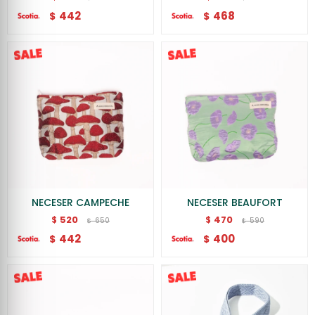
442
468
$
$
NECESER CAMPECHE
NECESER BEAUFORT
520
470
$
$
650
590
$
$
442
400
$
$