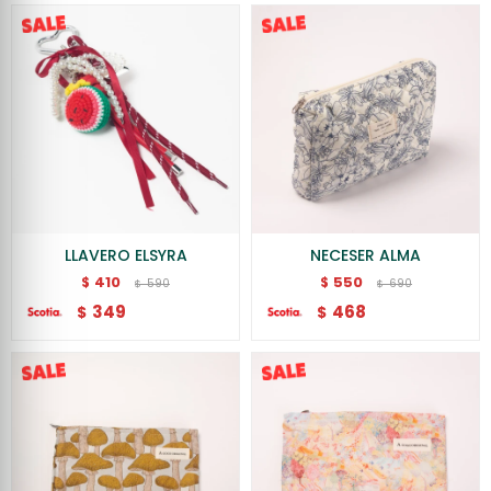
LLAVERO ELSYRA
NECESER ALMA
410
550
$
$
590
690
$
$
349
468
$
$