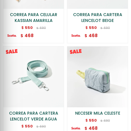
CORREA PARA CELULAR
CORREA PARA CARTERA
KASSIAN AMARILLA
LENCELOT BEIGE
550
550
$
$
690
690
$
$
468
468
$
$
CORREA PARA CARTERA
NECESER MILA CELESTE
LENCELOT VERDE AGUA
550
$
690
$
550
$
690
$
468
$