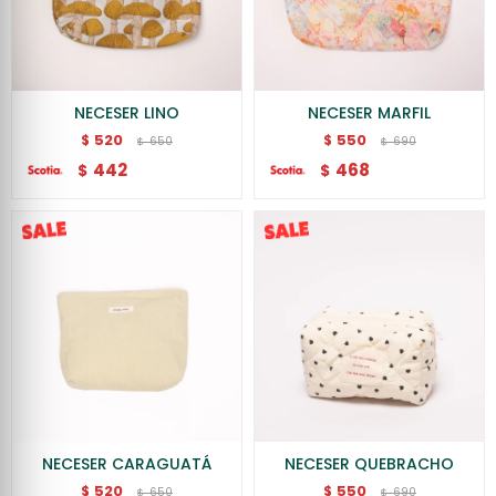
NECESER LINO
NECESER MARFIL
520
550
$
$
650
690
$
$
442
468
$
$
NECESER CARAGUATÁ
NECESER QUEBRACHO
520
550
$
$
650
690
$
$