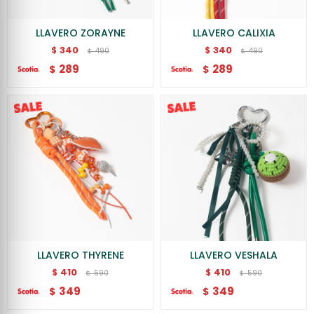
LLAVERO ZORAYNE
LLAVERO CALIXIA
340
340
$
$
490
490
$
$
289
289
$
$
LLAVERO THYRENE
LLAVERO VESHALA
410
410
$
$
590
590
$
$
349
349
$
$