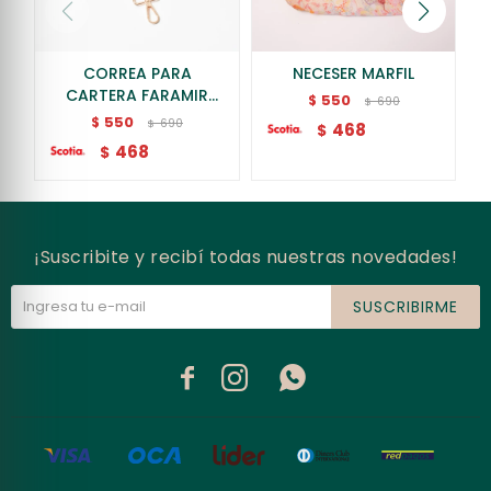
CORREA PARA
NECESER MARFIL
CARTERA FARAMIR
550
$
690
$
CELESTE
550
$
690
$
468
$
468
$
¡Suscribite y recibí todas nuestras novedades!
SUSCRIBIRME


