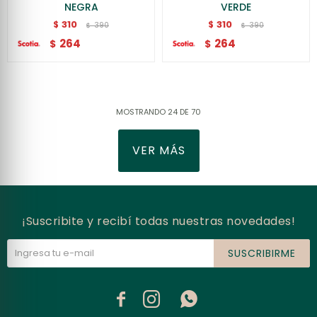
NEGRA
VERDE
310
310
$
$
390
390
$
$
264
264
$
$
MOSTRANDO
24
DE
70
VER MÁS
¡Suscribite y recibí todas nuestras novedades!
SUSCRIBIRME


