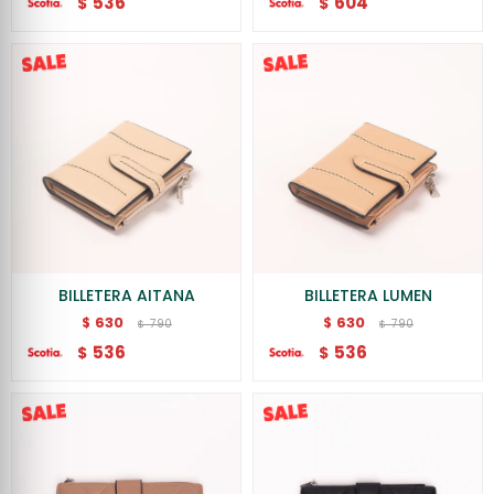
536
604
$
$
BILLETERA AITANA
BILLETERA LUMEN
630
630
$
$
790
790
$
$
536
536
$
$