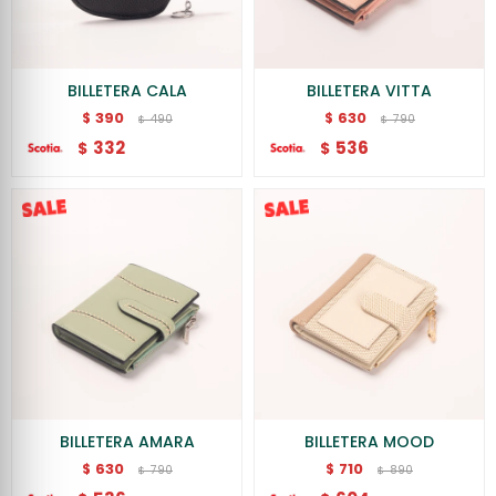
BILLETERA CALA
BILLETERA VITTA
390
630
$
$
490
790
$
$
332
536
$
$
BILLETERA AMARA
BILLETERA MOOD
630
710
$
$
790
890
$
$