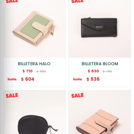
BILLETERA HALO
BILLETERA BLOOM
710
630
$
$
890
790
$
$
604
536
$
$