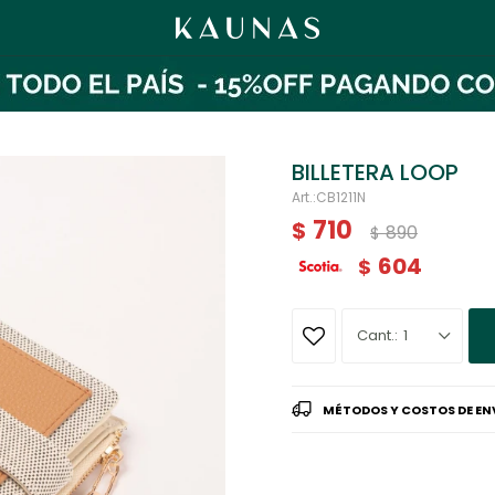
BILLETERA LOOP
CB1211N
710
$
890
$
604
$
1
MÉTODOS Y COSTOS DE EN