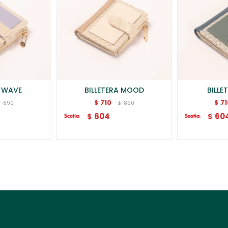
A WAVE
BILLETERA MOOD
BILLE
710
7
$
$
890
890
$
$
604
60
$
$