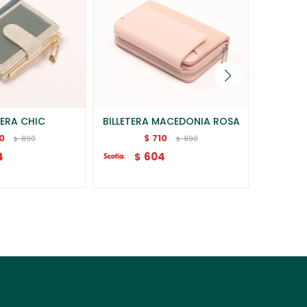
TERA CHIC
BILLETERA MACEDONIA ROSA
BILL
10
710
$
890
890
$
$
4
604
$
$