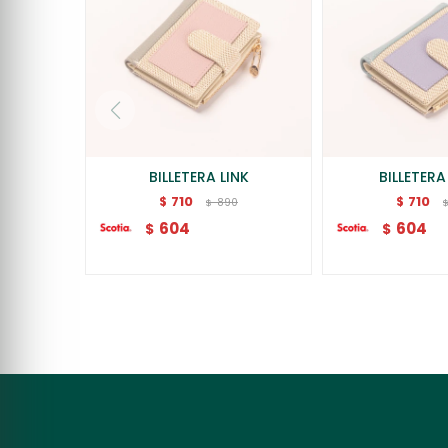
BILLETERA LINK
BILLETER
710
710
$
$
890
$
604
604
$
$