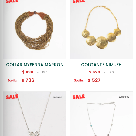
COLLAR MYSENNA MARRON
COLGANTE NIMUEH
830
620
$
$
1.190
890
$
$
706
527
$
$