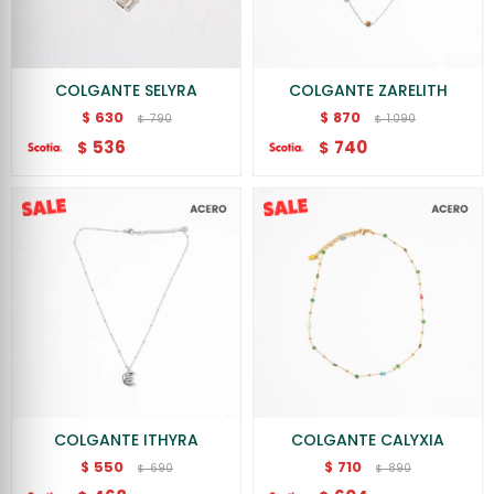
COLGANTE SELYRA
COLGANTE ZARELITH
630
870
$
$
790
1.090
$
$
536
740
$
$
COLGANTE ITHYRA
COLGANTE CALYXIA
550
710
$
$
690
890
$
$