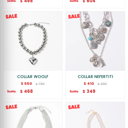
468
604
$
$
COLLAR WOOLF
COLLAR NEFERTITI
550
410
$
$
790
590
$
$
468
349
$
$