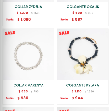
COLLAR ZYDELIA
COLGANTE OXALIS
1.270
690
$
$
1.590
990
$
$
1.080
587
$
$
COLLAR VARENYA
COLGANTE KYLARA
630
1.110
$
$
790
1.590
$
$
536
944
$
$