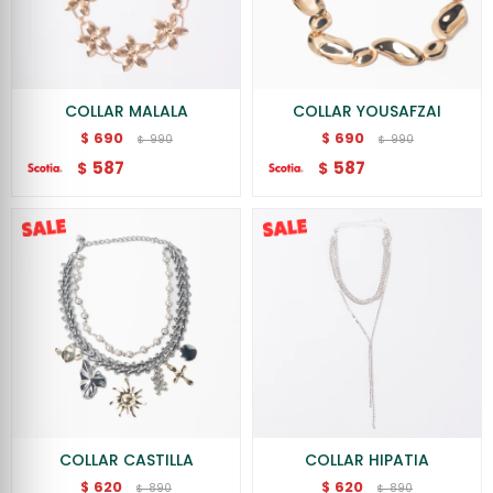
COLLAR MALALA
COLLAR YOUSAFZAI
690
690
$
$
990
990
$
$
587
587
$
$
COLLAR CASTILLA
COLLAR HIPATIA
620
620
$
$
890
890
$
$