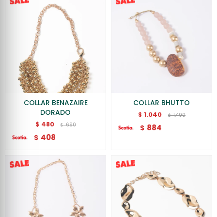
COLLAR BENAZAIRE
COLLAR BHUTTO
DORADO
1.040
$
1.490
$
480
$
690
$
884
$
408
$