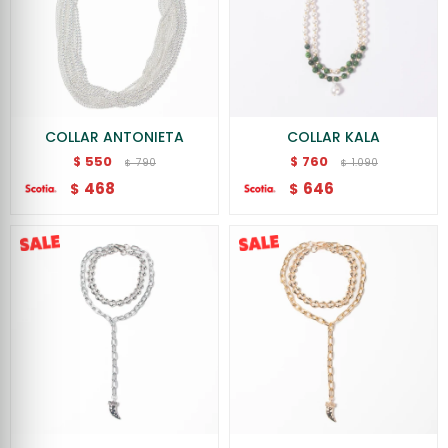
COLLAR ANTONIETA
COLLAR KALA
550
760
$
$
790
1.090
$
$
468
646
$
$