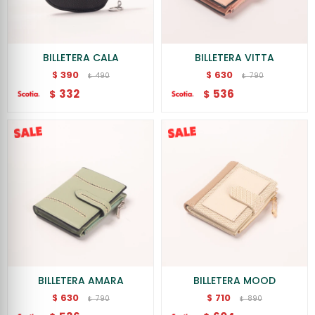
BILLETERA CALA
BILLETERA VITTA
390
630
$
$
490
790
$
$
332
536
$
$
BILLETERA AMARA
BILLETERA MOOD
630
710
$
$
790
890
$
$