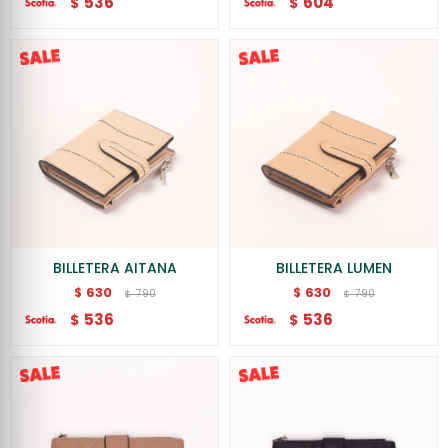
536
604
$
$
BILLETERA AITANA
BILLETERA LUMEN
630
630
$
$
790
790
$
$
536
536
$
$