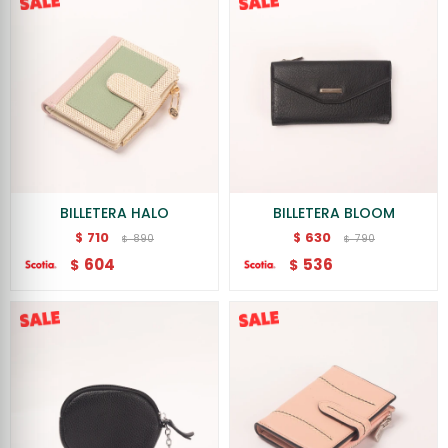
BILLETERA HALO
BILLETERA BLOOM
710
630
$
$
890
790
$
$
604
536
$
$