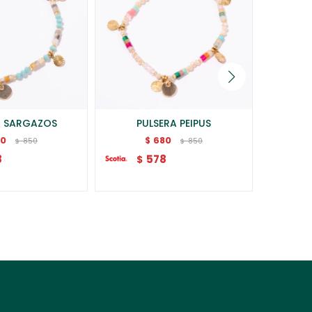
A SARGAZOS
PULSERA PEIPUS
BRA
80
680
$
850
850
$
$
8
578
$
$