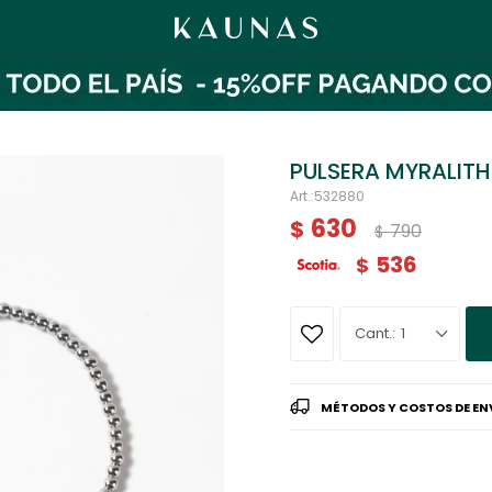
PULSERA MYRALITH
532880
630
$
790
$
536
$
1
MÉTODOS Y COSTOS DE EN