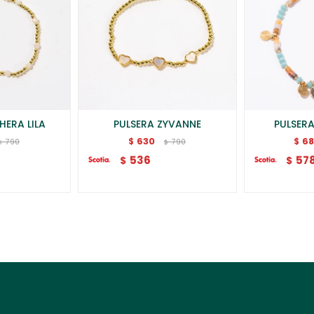
HERA LILA
PULSERA ZYVANNE
PULSER
630
6
$
$
790
790
$
$
536
57
$
$