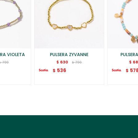
RA VIOLETA
PULSERA ZYVANNE
PULSER
630
6
$
$
790
790
$
$
536
57
$
$