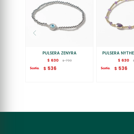
PULSERA ZENYRA
PULSERA NYTHE
630
630
$
$
790
$
536
536
$
$