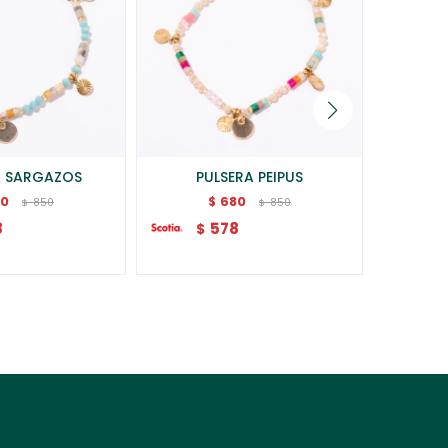
A SARGAZOS
PULSERA PEIPUS
BRA
80
680
$
850
850
$
$
8
578
$
$