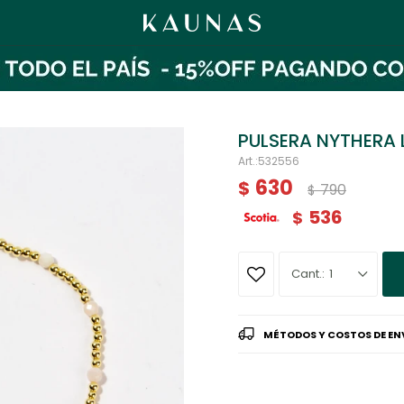
PULSERA NYTHERA 
532556
630
$
790
$
536
$
1
MÉTODOS Y COSTOS DE EN