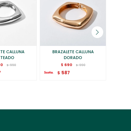
ETE CALLUNA
BRAZALETE CALLUNA
BRAZ
ATEADO
DORADO
90
690
$
990
990
$
$
$
7
587
$