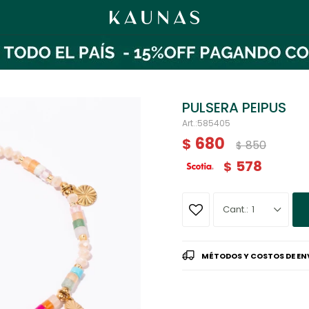
PULSERA PEIPUS
585405
680
$
850
$
578
$
1
MÉTODOS Y COSTOS DE EN