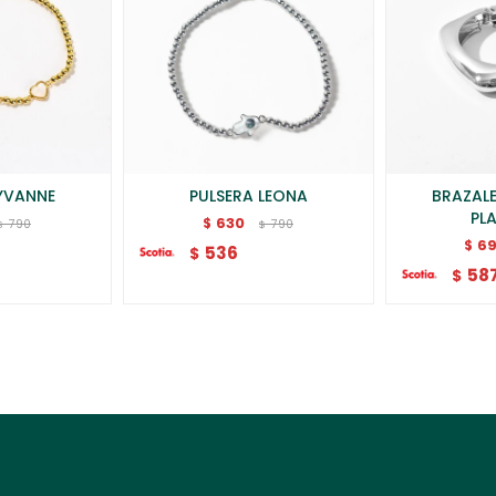
YVANNE
PULSERA LEONA
BRAZAL
PL
630
$
790
790
$
$
6
$
536
$
58
$