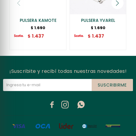
PULSERA KAMOTE
PULSERA YVAREL
1.690
1.690
$
$
1.437
1.437
$
$
¡Suscribite y recibí todas nuestras novedades!
SUSCRIBIRME


