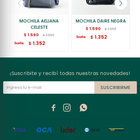
MOCHILA AELIANA
MOCHILA DAIRE NEGRA
CELESTE
1.590
$
1.990
$
1.590
$
1.990
$
1.352
$
1.352
$
¡Suscribite y recibí todas nuestras novedades!
SUSCRIBIRME


