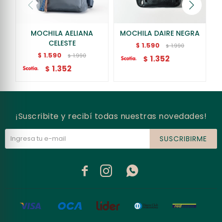
MOCHILA AELIANA
MOCHILA DAIRE NEGRA
CELESTE
1.590
$
1.990
$
1.590
$
1.990
$
1.352
$
1.352
$
¡Suscribite y recibí todas nuestras novedades!
SUSCRIBIRME


