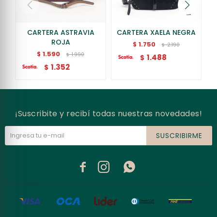
CARTERA ASTRAVIA
CARTERA XAELA NEGRA
ROJA
1.750
$
2.190
$
1.590
$
1.990
$
1.488
$
1.352
$
¡Suscribite y recibí todas nuestras novedades!
SUSCRIBIRME


