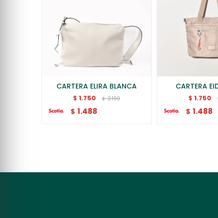
CARTERA ELIRA BLANCA
CARTERA EID
1.750
1.750
$
$
2.190
$
1.488
1.488
$
$