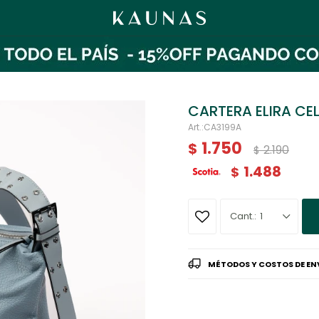
CARTERA ELIRA CE
CA3199A
1.750
$
2.190
$
1.488
$
1
MÉTODOS Y COSTOS DE EN