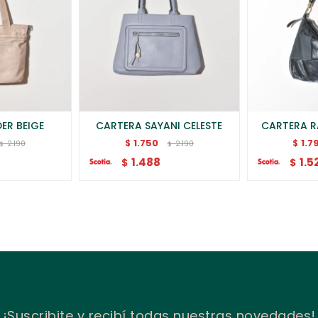
ER BEIGE
CARTERA SAYANI CELESTE
CARTERA R
1.750
1.7
$
$
2.190
2.190
$
$
1.488
1.5
$
$
¡Suscribite y recibí todas nuestras novedades!