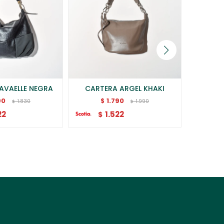
AVAELLE NEGRA
CARTERA ARGEL KHAKI
CARTER
90
1.790
$
$
1.830
1.990
$
$
22
1.522
$
$