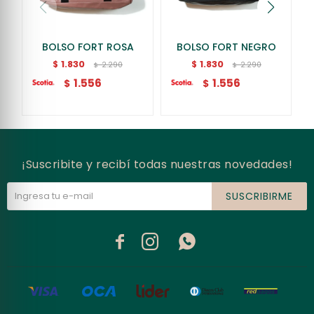
BOLSO FORT ROSA
BOLSO FORT NEGRO
1.830
1.830
$
$
2.290
2.290
$
$
1.556
1.556
$
$
¡Suscribite y recibí todas nuestras novedades!
SUSCRIBIRME


