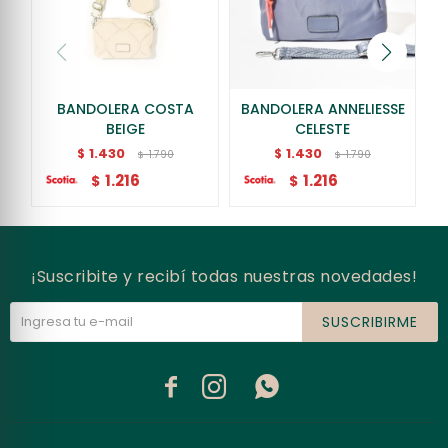
BANDOLERA COSTA
BANDOLERA ANNELIESSE
BEIGE
CELESTE
1.430
1.430
$
$
1.790
1.790
$
$
1.216
1.216
$
$
¡Suscribite y recibí todas nuestras novedades!
SUSCRIBIRME


