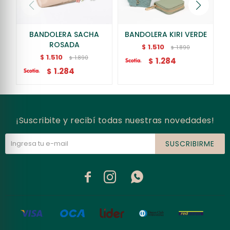
BANDOLERA SACHA
BANDOLERA KIRI VERDE
ROSADA
1.510
$
1.890
$
1.510
$
1.890
$
1.284
$
1.284
$
¡Suscribite y recibí todas nuestras novedades!
SUSCRIBIRME


