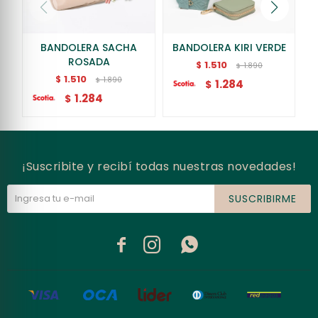
BANDOLERA SACHA
BANDOLERA KIRI VERDE
ROSADA
1.510
$
1.890
$
1.510
$
1.890
$
1.284
$
1.284
$
¡Suscribite y recibí todas nuestras novedades!
SUSCRIBIRME


