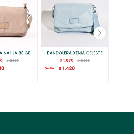
A NAHLA BEIGE
BANDOLERA XENIA CELESTE
BANDO
70
1.670
$
$
2.090
2.090
$
$
20
1.420
$
$