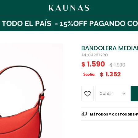
BANDOLERA MEDIA
CA2872RO
1.590
$
1.990
$
1.352
$
1
MÉTODOS Y COSTOS DE EN