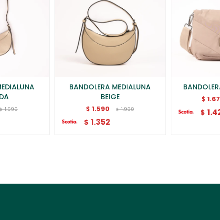
MEDIALUNA
BANDOLERA MEDIALUNA
BANDOLER
DA
BEIGE
1.6
$
1.590
$
1.990
1.990
$
$
1.4
$
1.352
$