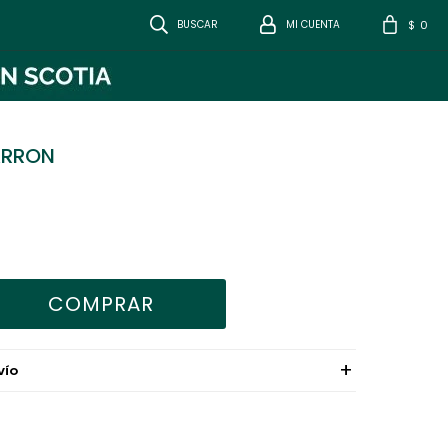
0
$
ARRON
COMPRAR
VÍO