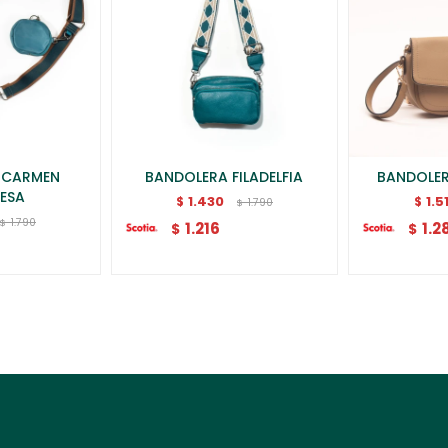
 CARMEN
BANDOLERA FILADELFIA
BANDOLER
ESA
1.430
1.5
$
$
1.790
$
1.790
$
1.216
1.2
$
$