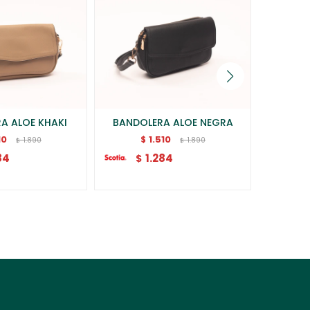
A ALOE KHAKI
BANDOLERA ALOE NEGRA
BANDO
10
1.510
$
1.890
1.890
$
$
84
1.284
$
$