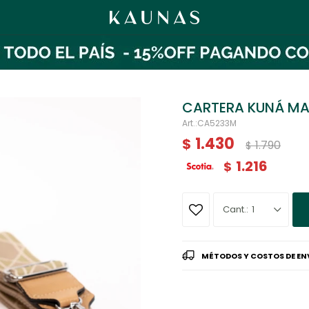
CARTERA KUNÁ M
CA5233M
1.430
$
1.790
$
1.216
$
1
MÉTODOS Y COSTOS DE EN