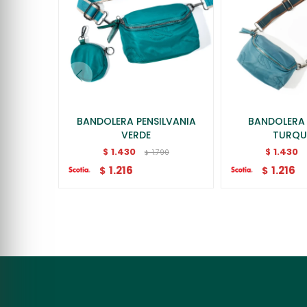
BANDOLERA PENSILVANIA
BANDOLERA
VERDE
TURQU
1.430
1.430
$
$
1.790
$
1.216
1.216
$
$