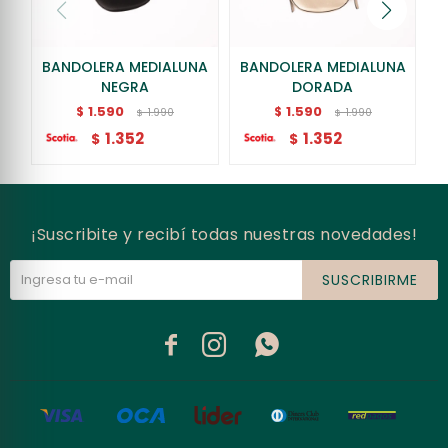
BANDOLERA MEDIALUNA
BANDOLERA MEDIALUNA
B
NEGRA
DORADA
1.590
1.590
$
$
1.990
1.990
$
$
1.352
1.352
$
$
¡Suscribite y recibí todas nuestras novedades!
SUSCRIBIRME


