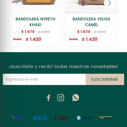
BANDOLERA NYRETH
BANDOLERA VELIXA
KHAKI
CAMEL
1.670
1.670
$
$
2.090
2.090
$
$
1.420
1.420
$
$
¡Suscribite y recibí todas nuestras novedades!
SUSCRIBIRME


