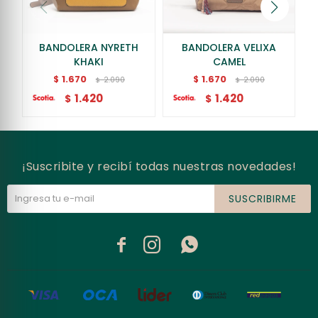
BANDOLERA NYRETH
BANDOLERA VELIXA
KHAKI
CAMEL
1.670
1.670
$
$
2.090
2.090
$
$
1.420
1.420
$
$
¡Suscribite y recibí todas nuestras novedades!
SUSCRIBIRME


