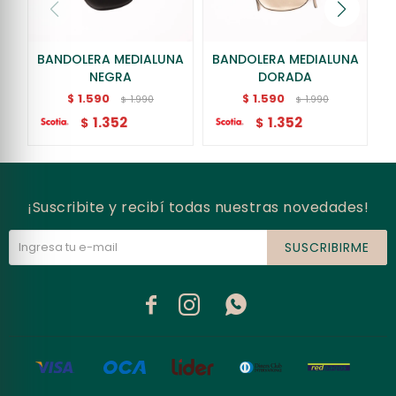
BANDOLERA MEDIALUNA
BANDOLERA MEDIALUNA
B
NEGRA
DORADA
1.590
1.590
$
$
1.990
1.990
$
$
1.352
1.352
$
$
¡Suscribite y recibí todas nuestras novedades!
SUSCRIBIRME


