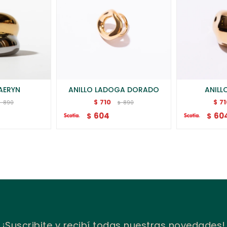
AERYN
ANILLO LADOGA DORADO
ANILL
710
7
$
$
890
890
$
$
604
60
$
$
¡Suscribite y recibí todas nuestras novedades!