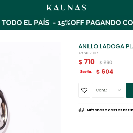
ANILLO LADOGA P
487307
710
$
890
$
604
$
1
MÉTODOS Y COSTOS DE EN