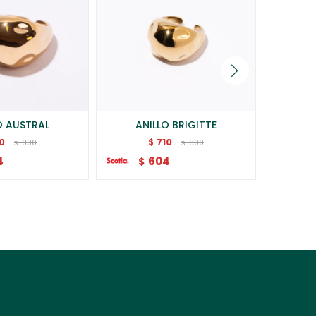
O AUSTRAL
ANILLO BRIGITTE
A
10
710
$
890
890
$
$
4
604
$
$