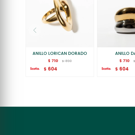
ANILLO LORICAN DORADO
ANILLO D
710
710
$
$
890
$
604
604
$
$