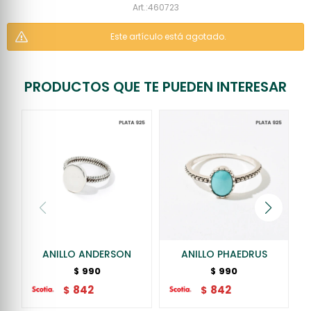
460723
Este artículo está agotado.
PRODUCTOS QUE TE PUEDEN INTERESAR
ANILLO ANDERSON
ANILLO PHAEDRUS
990
990
$
$
842
842
$
$