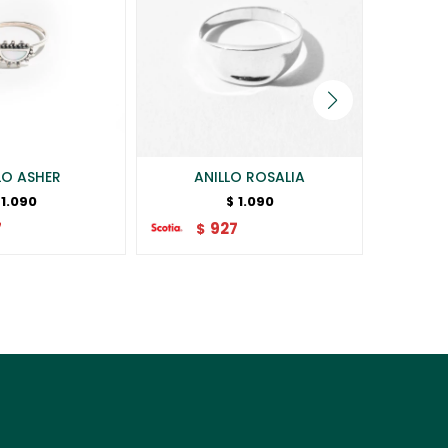
LO ASHER
ANILLO ROSALIA
AN
1.090
1.090
$
7
927
$
$