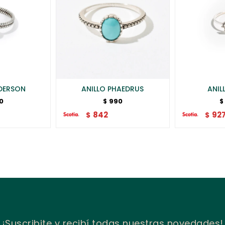
NDERSON
ANILLO PHAEDRUS
ANIL
0
990
$
$
842
92
$
$
¡Suscribite y recibí todas nuestras novedades!