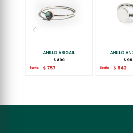
ANILLO ABIGAIL
ANILLO A
890
99
$
$
757
842
$
$