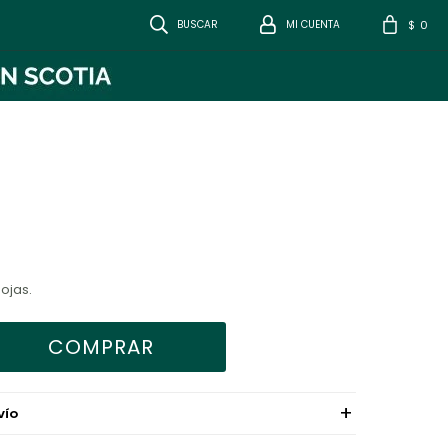
0
$
hojas.
COMPRAR
VÍO