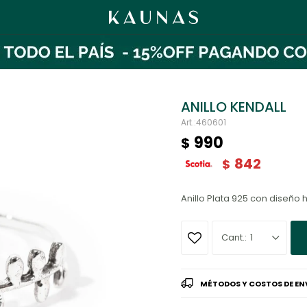
ANILLO KENDALL
460601
990
$
842
$
Anillo Plata 925 con diseño 
1
MÉTODOS Y COSTOS DE EN