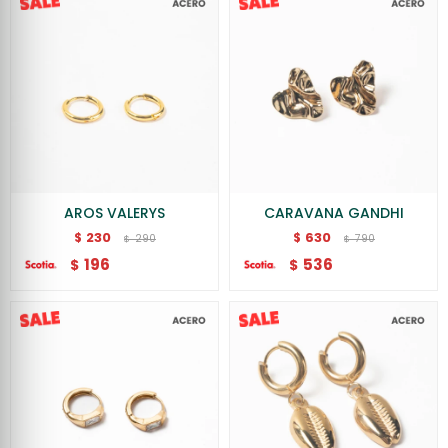
AROS VALERYS
CARAVANA GANDHI
230
630
$
$
290
790
$
$
196
536
$
$