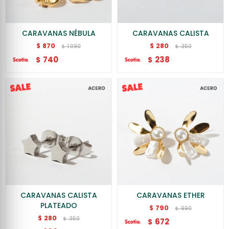
CARAVANAS NÉBULA
CARAVANAS CALISTA
870
280
$
$
1.090
350
$
$
740
238
$
$
CARAVANAS CALISTA
CARAVANAS ETHER
PLATEADO
790
$
990
$
280
$
350
$
672
$