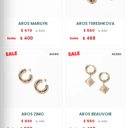
AROS MARILYN
AROS TERESHKOVA
470
550
$
$
590
690
$
$
400
468
$
$
AROS ZIMO
AROS BEAUVOIR
630
550
$
$
790
690
$
$