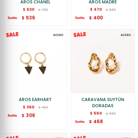
AROS CHANEL
AROS MADRE
630
470
$
$
790
590
$
$
536
400
$
$
AROS EARHART
CARAVANA SUYTÚN
DORADAS
360
$
450
$
550
$
690
$
306
$
468
$