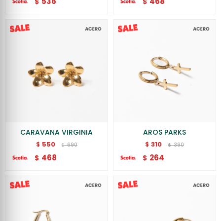
536
468
$
$
CARAVANA VIRGINIA
AROS PARKS
550
310
$
$
690
390
$
$
468
264
$
$