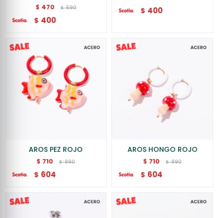
470
$
590
$
400
$
400
$
AROS PEZ ROJO
AROS HONGO ROJO
710
710
$
$
890
890
$
$
604
604
$
$