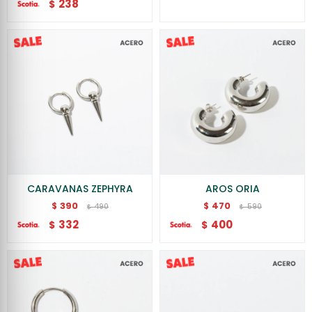
238
$
CARAVANAS ZEPHYRA
AROS ORIA
390
470
$
$
490
590
$
$
332
400
$
$