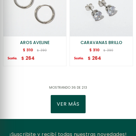
AROS AVELINE
CARAVANAS BRILLO
310
310
$
$
390
390
$
$
264
264
$
$
MOSTRANDO
36
DE
213
VER MÁS
¡Suscribite y recibí todas nuestras novedades!