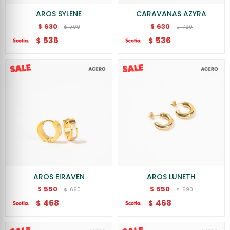
AROS SYLENE
CARAVANAS AZYRA
630
630
$
$
790
790
$
$
536
536
$
$
AROS EIRAVEN
AROS LUNETH
550
550
$
$
690
690
$
$
468
468
$
$