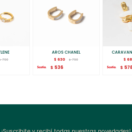
LENE
AROS CHANEL
CARAVAN
630
6
$
$
790
790
$
$
536
57
$
$
¡Suscribite y recibí todas nuestras novedades!