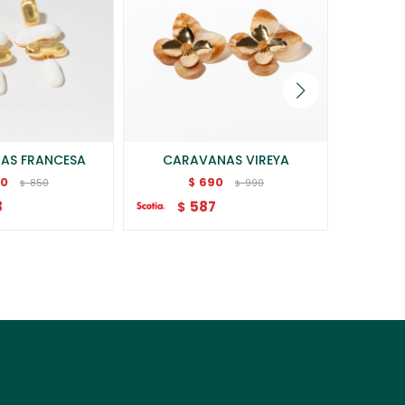
AS FRANCESA
CARAVANAS VIREYA
CAR
80
690
$
850
990
$
$
8
587
$
$