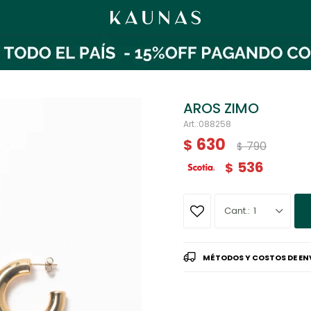
AROS ZIMO
088258
630
$
790
$
536
$
1
MÉTODOS Y COSTOS DE EN