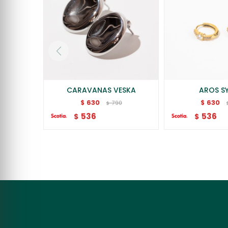
CARAVANAS VESKA
AROS SY
630
630
$
$
790
$
536
536
$
$