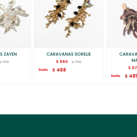
S ZAYEN
CARAVANAS SORELIE
CARAVA
M
550
$
790
790
$
$
5
$
468
$
48
$