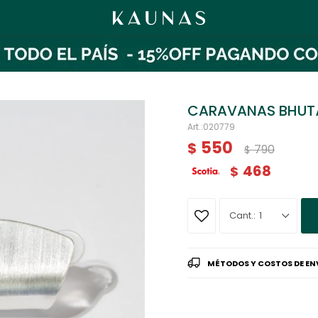
CARAVANAS BHUT
020779
550
$
790
$
468
$
1
MÉTODOS Y COSTOS DE EN