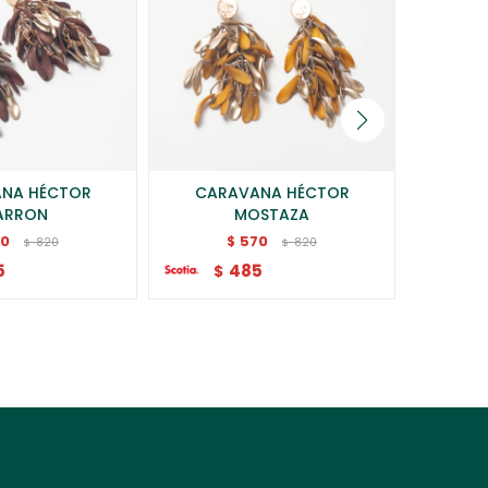
NA HÉCTOR
CARAVANA HÉCTOR
CARAVA
ARRON
MOSTAZA
70
570
$
820
820
$
$
$
5
485
$