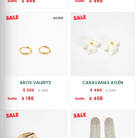
468
468
$
$
AROS VALERYS
CARAVANAS AYLÉN
230
480
$
$
290
690
$
$
196
408
$
$