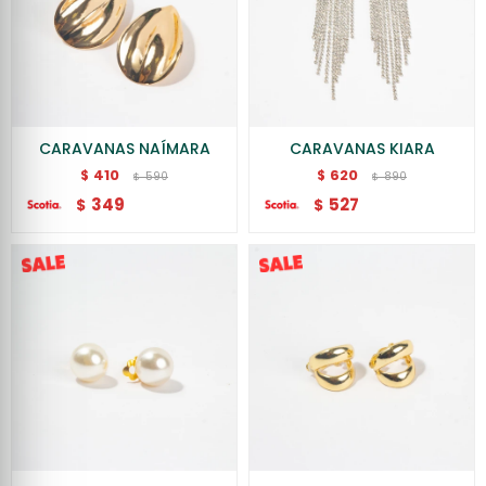
CARAVANAS NAÍMARA
CARAVANAS KIARA
410
620
$
$
590
890
$
$
349
527
$
$