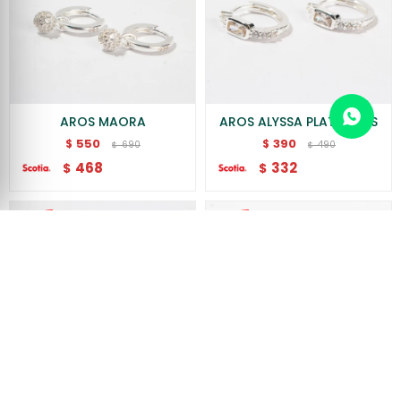
AROS MAORA
AROS ALYSSA PLATEADOS
550
390
$
$
690
490
$
$
468
332
$
$