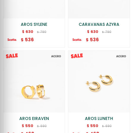
AROS SYLENE
CARAVANAS AZYRA
630
630
$
$
790
790
$
$
536
536
$
$
AROS EIRAVEN
AROS LUNETH
550
550
$
$
690
690
$
$