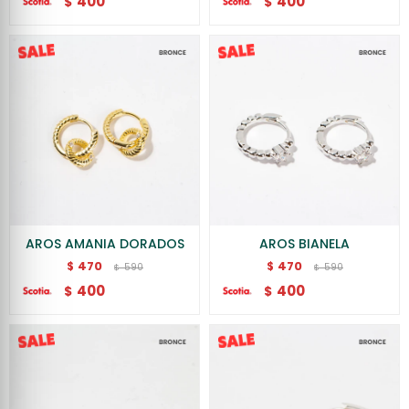
400
400
$
$
AROS AMANIA DORADOS
AROS BIANELA
470
470
$
$
590
590
$
$
400
400
$
$