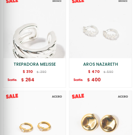
TREPADORA MELISSE
AROS NAZARETH
310
470
$
$
390
590
$
$
264
400
$
$