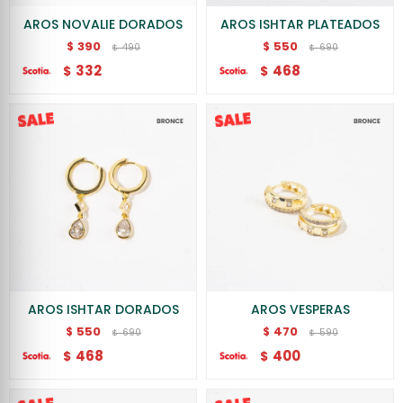
AROS NOVALIE DORADOS
AROS ISHTAR PLATEADOS
390
550
$
$
490
690
$
$
332
468
$
$
AROS ISHTAR DORADOS
AROS VESPERAS
550
470
$
$
690
590
$
$
468
400
$
$