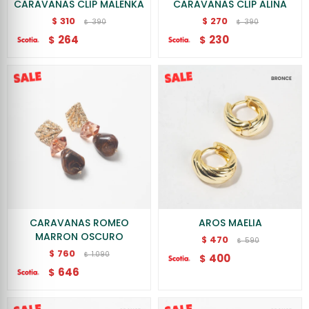
CARAVANAS CLIP MALENKA
CARAVANAS CLIP ALINA
310
270
$
$
390
390
$
$
264
230
$
$
CARAVANAS ROMEO
AROS MAELIA
MARRON OSCURO
470
$
590
$
760
$
1.090
$
400
$
646
$