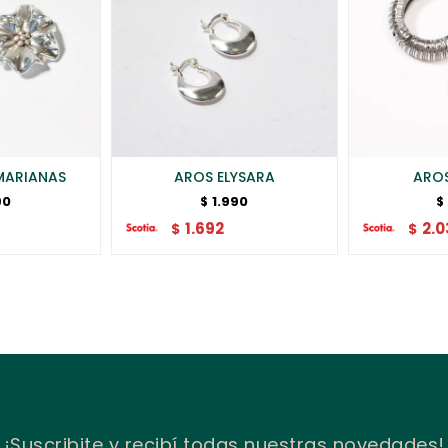
MARIANAS
AROS ELYSARA
ARO
90
1.990
$
$
1.692
2.0
$
$
¡Suscribite y recibí todas nuestras novedades!