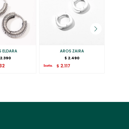
S ELDARA
AROS ZAIRA
CAR
2.390
2.490
$
32
2.117
$
$