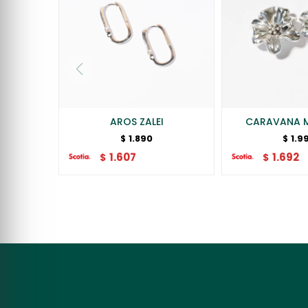
AROS ZALEI
CARAVANA 
1.890
1.9
$
$
1.607
1.692
$
$