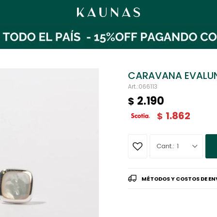
CARAVANA EVALU
066113
2.190
$
1.862
$
1
MÉTODOS Y COSTOS DE EN