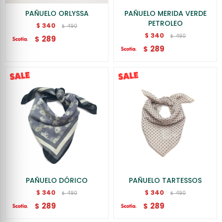
PAÑUELO ORLYSSA
PAÑUELO MERIDA VERDE
PETROLEO
340
$
490
$
340
$
490
$
289
$
289
$
PAÑUELO DÓRICO
PAÑUELO TARTESSOS
340
340
$
$
490
490
$
$
289
289
$
$