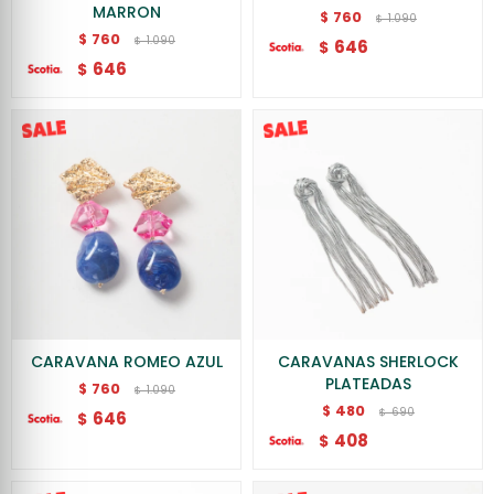
MARRON
760
$
1.090
$
760
$
1.090
$
646
$
646
$
CARAVANA ROMEO AZUL
CARAVANAS SHERLOCK
PLATEADAS
760
$
1.090
$
480
$
690
$
646
$
408
$