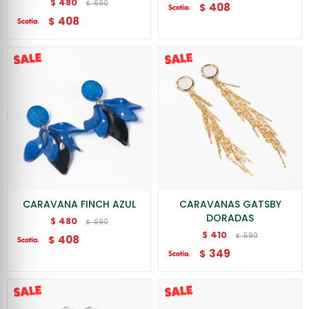
480
$
690
$
408
$
408
$
CARAVANA FINCH AZUL
CARAVANAS GATSBY
DORADAS
480
$
690
$
410
$
590
$
408
$
349
$