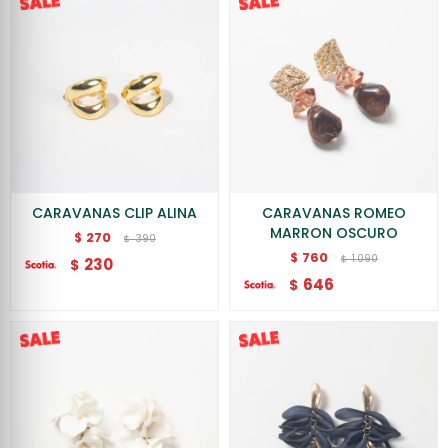
CARAVANAS CLIP ALINA
CARAVANAS ROMEO
MARRON OSCURO
270
$
390
$
760
$
1.090
$
230
$
646
$