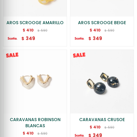
AROS SCROOGE AMARILLO
AROS SCROOGE BEIGE
410
410
$
$
590
590
$
$
349
349
$
$
CARAVANAS ROBINSON
CARAVANAS CRUSOE
BLANCAS
410
$
590
$
410
$
590
$
349
$