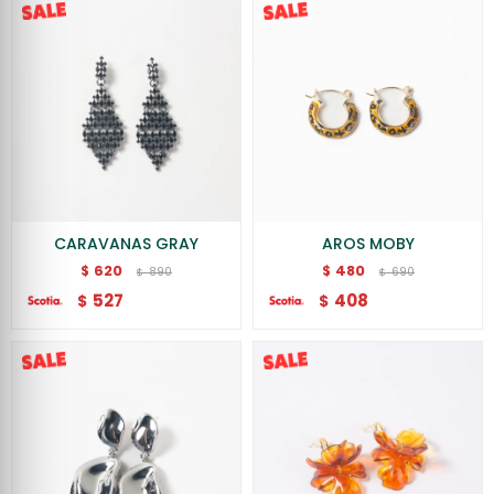
CARAVANAS GRAY
AROS MOBY
620
480
$
$
890
690
$
$
527
408
$
$